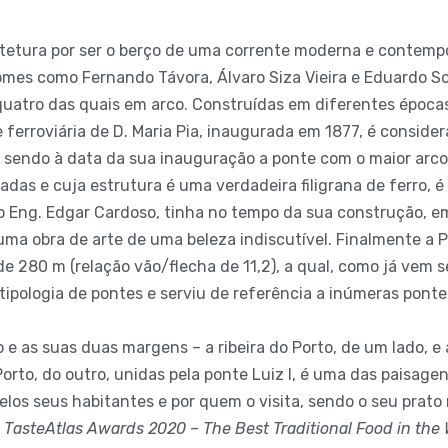
tetura por ser o berço de uma corrente moderna e contemp
nomes como Fernando Távora, Álvaro Siza Vieira e Eduardo S
uatro das quais em arco. Construídas em diferentes épocas,
 ferroviária de D. Maria Pia, inaugurada em 1877, é consid
, sendo à data da sua inauguração a ponte com o maior arco
ciadas e cuja estrutura é uma verdadeira filigrana de ferro, 
do Eng. Edgar Cardoso, tinha no tempo da sua construção, e
ma obra de arte de uma beleza indiscutível. Finalmente a P
de 280 m (relação vão/flecha de 11,2), a qual, como já vem 
tipologia de pontes e serviu de referência a inúmeras pont
o e as suas duas margens – a ribeira do Porto, de um lado, e
orto, do outro, unidas pela ponte Luiz I, é uma das paisag
pelos seus habitantes e por quem o visita, sendo o seu prat
s
TasteAtlas Awards 2020 – The Best Traditional Food in the 