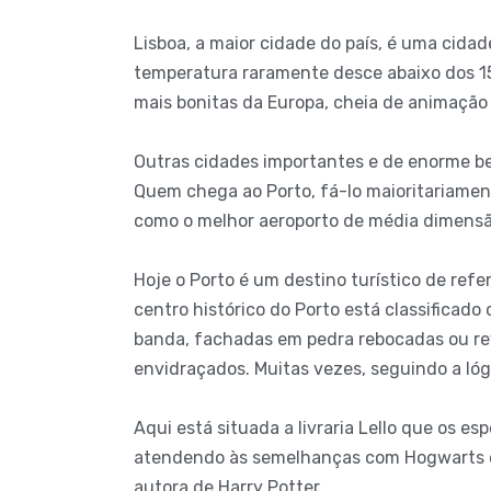
Lisboa, a maior cidade do país, é uma cida
temperatura raramente desce abaixo dos 15º
mais bonitas da Europa, cheia de animação 
Outras cidades importantes e de enorme bel
Quem chega ao Porto, fá-lo maioritariament
como o melhor aeroporto de média dimensã
Hoje o Porto é um destino turístico de refe
centro histórico do Porto está classificad
banda, fachadas em pedra rebocadas ou rev
envidraçados. Muitas vezes, seguindo a lóg
Aqui está situada a livraria Lello que os 
atendendo às semelhanças com Hogwarts e ao
autora de Harry Potter.