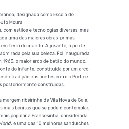
orânea, designada como Escola de
outo Moura.
 com estilos e tecnologias diversas, mas
erada uma das maiores obras-primas
 em ferro do mundo. A jusante, a ponte
é admirada pela sua beleza. Foi inaugurada
m 1963, o maior arco de betão do mundo,
onte do Infante, constituída por um arco
sendo tradição nas pontes entre o Porto e
es posteriormente construídas.
 a margem ribeirinha de Vila Nova de Gaia,
ens mais bonitas que se podem contemplar.
o mais popular a Francesinha, considerada
World
, e uma das 10 melhores sanduíches