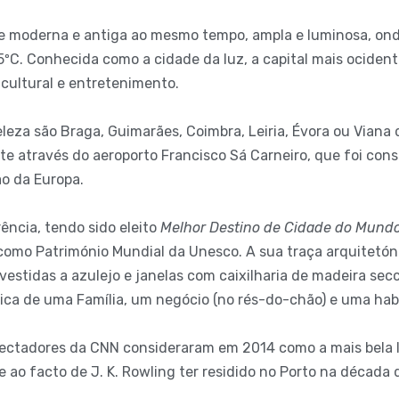
de moderna e antiga ao mesmo tempo, ampla e luminosa, onde 
C. Conhecida como a cidade da luz, a capital mais ocidenta
cultural e entretenimento.
eza são Braga, Guimarães, Coimbra, Leiria, Évora ou Viana d
e através do aeroporto Francisco Sá Carneiro, que foi con
o da Europa.
rência, tendo sido eleito
Melhor Destino de Cidade do Mund
o como Património Mundial da Unesco. A sua traça arquitetó
estidas a azulejo e janelas com caixilharia de madeira se
ica de uma Família, um negócio (no rés-do-chão) e uma habi
espectadores da CNN consideraram em 2014 como a mais bela 
 facto de J. K. Rowling ter residido no Porto na década de