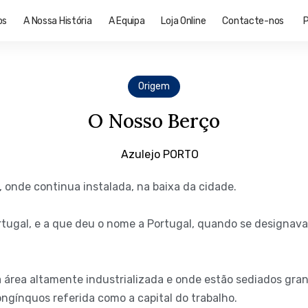
os
A Nossa História
A Equipa
Loja Online
Contacte-nos
Origem
O Nosso Berço
 onde continua instalada, na baixa da cidade.
rtugal, e a que deu o nome a Portugal, quando se designav
a área altamente industrializada e onde estão sediados gra
ngínquos referida como a capital do trabalho.